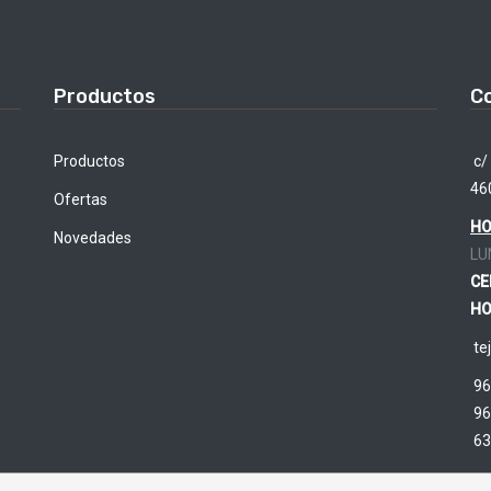
Productos
C
Productos
c/ 
46
Ofertas
HO
Novedades
LU
CE
HO
te
96
96
63