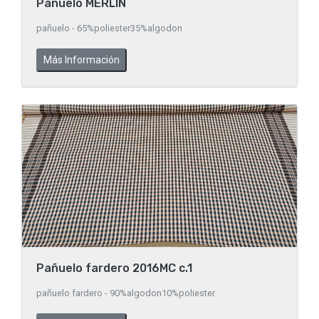
Pañuelo MERLIN
pañuelo - 65%poliester35%algodon
Más Información
Pañuelo fardero 2016MC c.1
pañuelo fardero - 90%algodon10%poliester