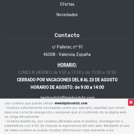
Ofertas
Novedades
Contacto
c/ Palleter, nº 91
46008 - Valencia, España
HORARIO:
LUNES A VIERNES de 9:00 a 13:30 y de 15:00 a 18:30
CERRADO POR VACACIONES DEL 8 AL 23 DE AGOSTO
HORARIO DE AGOSTO: de 9:00 a 14:00
tejidosdolz@tejidosdolz.com
Las cookies que puede utilizar
www.tejidosdolz.com
:
• Cookies estrictamente necesarias como por ejemplo, aquellas que sirven
96 384 62 24
para una correcta navegación y aseguran que el contenido de la página web
96 384 53 12
se carga eficazmente.
• Cookies analíticas, son cookies utilizadas para el análisis, investigación o
630 168 464
estadísticas con el fin de mejorar la experiencia del sitio web. Mediante el uso
de estas cookies se puede mostrar información más relevante a los