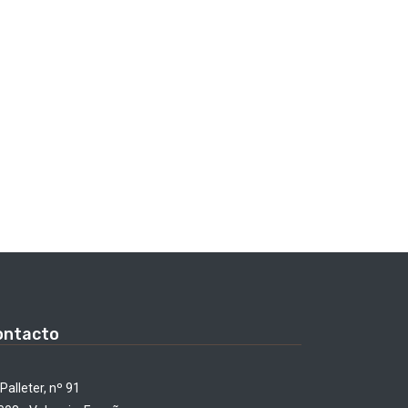
ontacto
Palleter, nº 91