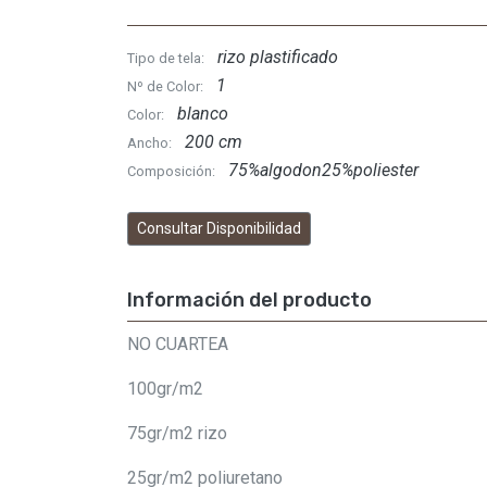
rizo plastificado
Tipo de tela:
1
Nº de Color:
blanco
Color:
200 cm
Ancho:
75%algodon25%poliester
Composición:
Consultar Disponibilidad
Información del producto
NO CUARTEA
100gr/m2
75gr/m2 rizo
25gr/m2 poliuretano