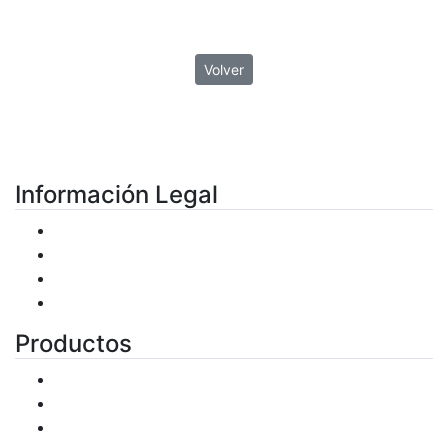
Volver
Información Legal
Condiciones de uso
Plazos de entrega
Política de Privacidad
Política de Cookies
Productos
Productos
Ofertas
Novedades