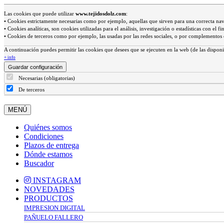
Las cookies que puede utilizar
www.tejidosdolz.com
:
• Cookies estrictamente necesarias como por ejemplo, aquellas que sirven para una correcta na
• Cookies analíticas, son cookies utilizadas para el análisis, investigación o estadísticas con el
• Cookies de terceros como por ejemplo, las usadas por las redes sociales, o por complemento
A continuación puedes permitir las cookies que desees que se ejecuten en la web (de las disponi
+ info
Guardar configuración
Necesarias (obligatorias)
De terceros
MENÚ
Quiénes somos
Condiciones
Plazos de entrega
Dónde estamos
Buscador
INSTAGRAM
NOVEDADES
PRODUCTOS
IMPRESION DIGITAL
PAÑUELO FALLERO