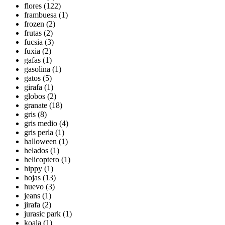
flores (122)
frambuesa (1)
frozen (2)
frutas (2)
fucsia (3)
fuxia (2)
gafas (1)
gasolina (1)
gatos (5)
girafa (1)
globos (2)
granate (18)
gris (8)
gris medio (4)
gris perla (1)
halloween (1)
helados (1)
helicoptero (1)
hippy (1)
hojas (13)
huevo (3)
jeans (1)
jirafa (2)
jurasic park (1)
koala (1)