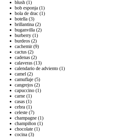
blush (1)
bob esponja (1)
bola de drac (1)
botella (3)
brillantina (2)
buganvilla (2)
burberry (1)
burdeos (2)
cachemir (9)
cactus (2)
cadenas (2)
calaveras (13)
calendario de adviento (1)
camel (2)
camuflaje (5)
cangrejos (2)
capuccino (1)
carne (1)
casas (1)
cebra (1)
celeste (7)
champagne (1)
champiñon (1)
chocolate (1)
cocina (3)