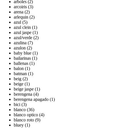
arboles (2)
arcoiris (3)
arena (2)
arlequin (2)
azul (5)
azul clein (1)
azul jaspe (1)
azul/verde (2)
azulina (7)
azulon (2)
baby blue (1)
bailarinas (1)
ballenas (1)
balon (1)
batman (1)
beig (2)
beige (1)
beige jaspe (1)
berengena (4)
berengena apagado (1)
bici (3)
blanco (36)
blanco optico (4)
blanco roto (9)
bluey (1)