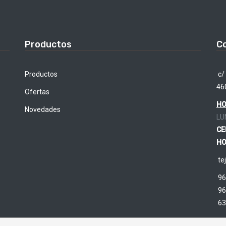
Productos
C
Productos
c/ 
46
Ofertas
HO
Novedades
LU
CE
HO
te
96
96
63